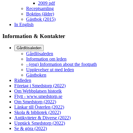
2009 pdf
Receptsamling
Boktips (äldre)
Gästbok (2015)
In English
Information & Kontakter
Gårdlösaleden
Gårdlösaleden
Information om leden
- (eng) Information about the footpath
Upplevelser ut med leden
Gästboken
Ridleden
Företag i Smedstorp (2022)
Om Webbplatsen historik
Flytt - www.smedstorp.se
Om Smedstorp (2022)
Länkar till Österlen (2022)
Skola & bibliotek (2022)
Antikviteter & Diverse (2022)
Upptäck Smedstorp (2022)
Se & göra (2022)