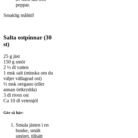
peppar.
Smaklig måltid!
Salta ostpinnar (30
st)
25 g jäst
150 g smör
2 ½ dl vatten
1 msk salt (minska om du
väljer vällagrad ost)
½ msk oregano (eller
annan örtkrydda)
3 dl riven ost
Ca 10 dl vetemjöl
Gör så här:
Smula jästen i en
bunke, smält
smöret, tillsätt