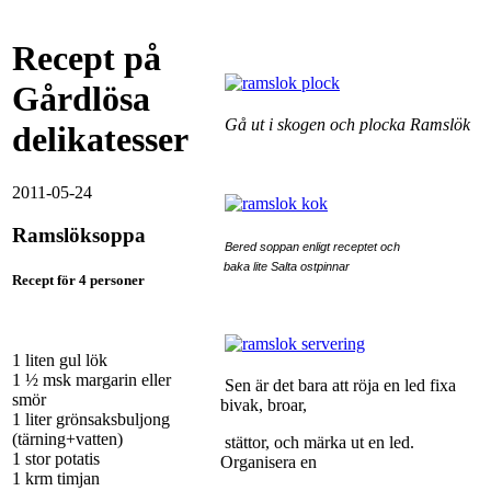
Recept på
Gårdlösa
Gå ut i skogen och plocka Ramslök
delikatesser
2011-05-24
Ramslöksoppa
Bered soppan enligt receptet och
baka lite Salta ostpinnar
Recept för 4 personer
1 liten gul lök
1 ½ msk margarin eller
Sen är det bara att röja en led fixa
smör
bivak, broar,
1 liter grönsaksbuljong
(tärning+vatten)
stättor, och märka ut en led.
1 stor potatis
Organisera en
1 krm timjan