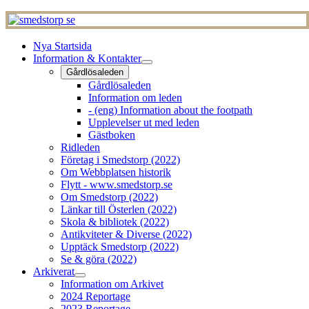
Nya Startsida
Information & Kontakter
Gårdlösaleden
Gårdlösaleden
Information om leden
- (eng) Information about the footpath
Upplevelser ut med leden
Gästboken
Ridleden
Företag i Smedstorp (2022)
Om Webbplatsen historik
Flytt - www.smedstorp.se
Om Smedstorp (2022)
Länkar till Österlen (2022)
Skola & bibliotek (2022)
Antikviteter & Diverse (2022)
Upptäck Smedstorp (2022)
Se & göra (2022)
Arkiverat
Information om Arkivet
2024 Reportage
2023 Reportage