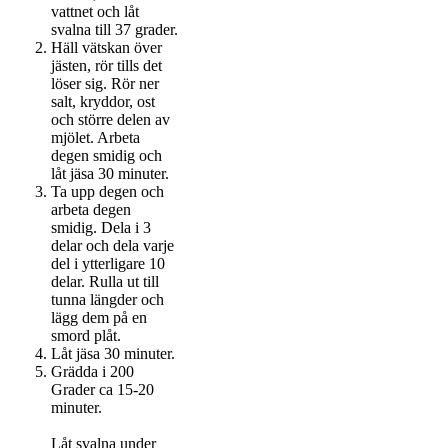
vattnet och låt
svalna till 37 grader.
Häll vätskan över
jästen, rör tills det
löser sig. Rör ner
salt, kryddor, ost
och större delen av
mjölet. Arbeta
degen smidig och
låt jäsa 30 minuter.
Ta upp degen och
arbeta degen
smidig. Dela i 3
delar och dela varje
del i ytterligare 10
delar. Rulla ut till
tunna längder och
lägg dem på en
smord plåt.
Låt jäsa 30 minuter.
Grädda i 200
Grader ca 15-20
minuter.
Låt svalna under