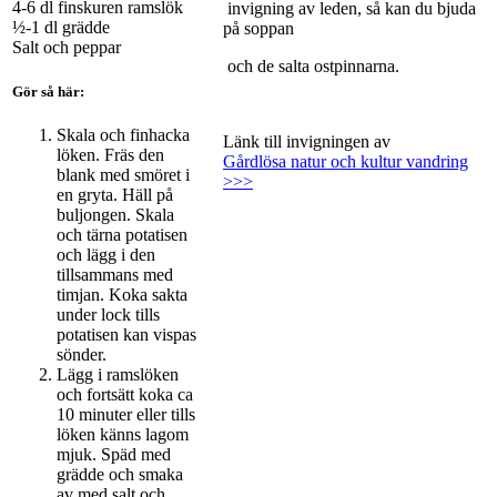
4-6 dl finskuren ramslök
invigning av leden, så kan du bjuda
½-1 dl grädde
på soppan
Salt och peppar
och de salta ostpinnarna.
Gör så här:
Skala och finhacka
Länk till invigningen av
löken. Fräs den
Gårdlösa natur och kultur vandring
blank med smöret i
>>>
en gryta. Häll på
buljongen. Skala
och tärna potatisen
och lägg i den
tillsammans med
timjan. Koka sakta
under lock tills
potatisen kan vispas
sönder.
Lägg i ramslöken
och fortsätt koka ca
10 minuter eller tills
löken känns lagom
mjuk. Späd med
grädde och smaka
av med salt och