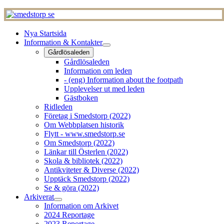
Nya Startsida
Information & Kontakter
Gårdlösaleden
Gårdlösaleden
Information om leden
- (eng) Information about the footpath
Upplevelser ut med leden
Gästboken
Ridleden
Företag i Smedstorp (2022)
Om Webbplatsen historik
Flytt - www.smedstorp.se
Om Smedstorp (2022)
Länkar till Österlen (2022)
Skola & bibliotek (2022)
Antikviteter & Diverse (2022)
Upptäck Smedstorp (2022)
Se & göra (2022)
Arkiverat
Information om Arkivet
2024 Reportage
2023 Reportage