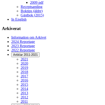
2009 pdf
Receptsamling
Boktips (äldre)
Gästbok (2015)
In English
Arkiverat
Information om Arkivet
2024 Reportage
2023 Reportage
2022 Reportage
Artiklar 2011-2021
2021
2020
2019
2018
2017
2016
2015
2014
2013
2012
2011