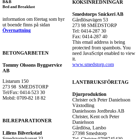
KÖKSINREDNINGAR
B&B
Bed and Breakfast
Smedstorps Snickeri AB
information om företag som hyr
Gårdlösavägen 53
ut boende finns på sidan
273 98 SMEDSTORP
Övernattning
Tel: 0414-287 30
Fax: 0414-287 40
This email address is being
protected from spambots. You
BETONGARBETEN
need JavaScript enabled to view
it.
www.smedstorp.com
Tommy Olssons Byggservice
AB
Listarum 150
LANTBRUKSFÖRETAG
273 98 SMEDSTORP
Tel/Fax: 0414-523 30
Djurproduktion
Mobil: 0709-82 18 82
Christer och Peter Danielsson
Växtodling
Danielssons Jordbruks AB
Christer, Kent och Peter
BILREPARATIONER
Danielsson
Gårdlösa, Larsbo
Lillens Bilverkstad
27398 Smedstorp
Smedstorpskorset 33
Tel. Christer 0708745430