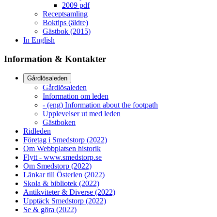
2009 pdf
Receptsamling
Boktips (äldre)
Gästbok (2015)
In English
Information & Kontakter
Gårdlösaleden
Gårdlösaleden
Information om leden
- (eng) Information about the footpath
Upplevelser ut med leden
Gästboken
Ridleden
Företag i Smedstorp (2022)
Om Webbplatsen historik
Flytt - www.smedstorp.se
Om Smedstorp (2022)
Länkar till Österlen (2022)
Skola & bibliotek (2022)
Antikviteter & Diverse (2022)
Upptäck Smedstorp (2022)
Se & göra (2022)