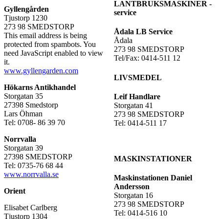
LANTBRUKSMASKINER -
Gyllengården
service
Tjustorp 1230
273 98 SMEDSTORP
Ådala LB Service
This email address is being
Ådala
protected from spambots. You
273 98 SMEDSTORP
need JavaScript enabled to view
Tel/Fax: 0414-511 12
it.
www.gyllengarden.com
LIVSMEDEL
Hökarns Antikhandel
Storgatan 35
Leif Handlare
27398 Smedstorp
Storgatan 41
Lars Öhman
273 98 SMEDSTORP
Tel: 0708- 86 39 70
Tel: 0414-511 17
Norrvalla
Storgatan 39
27398 SMEDSTORP
MASKINSTATIONER
Tel: 0735-76 68 44
www.norrvalla.se
Maskinstationen Daniel
Andersson
Orient
Storgatan 16
273 98 SMEDSTORP
Elisabet Carlberg
Tel: 0414-516 10
Tjustorp 1304