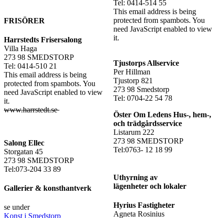
Tel: 0414-514 55
This email address is being
protected from spambots. You
FRISÖRER
need JavaScript enabled to view
it.
Harrstedts Frisersalong
Villa Haga
273 98 SMEDSTORP
Tjustorps Allservice
Tel: 0414-510 21
Per Hillman
This email address is being
Tjustorp 821
protected from spambots. You
273 98 Smedstorp
need JavaScript enabled to view
Tel: 0704-22 54 78
it.
www.harrstedt.se
Öster Om Ledens Hus-, hem-,
och trädgårdsservice
Listarum 222
273 98 SMEDSTORP
Salong Ellec
Tel:0763- 12 18 99
Storgatan 45
273 98 SMEDSTORP
Tel:073-204 33 89
Uthyrning av
lägenheter och lokaler
Gallerier & konsthantverk
Hyrius Fastigheter
se under
Agneta Rosinius
Konst i Smedstorp