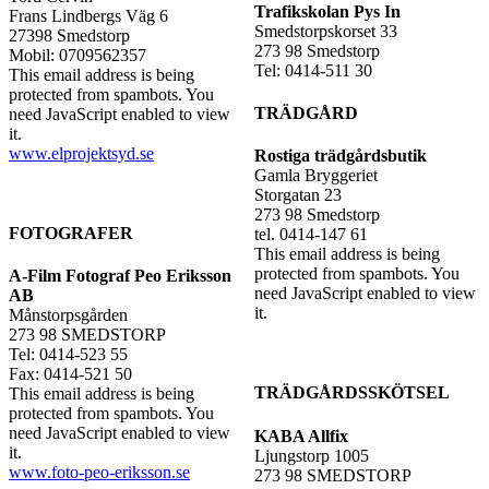
Trafikskolan Pys In
Frans Lindbergs Väg 6
Smedstorpskorset 33
27398 Smedstorp
273 98 Smedstorp
Mobil: 0709562357
Tel: 0414-511 30
This email address is being
protected from spambots. You
TRÄDGÅRD
need JavaScript enabled to view
it.
www.elprojektsyd.se
Rostiga trädgårdsbutik
Gamla Bryggeriet
Storgatan 23
273 98 Smedstorp
FOTOGRAFER
tel. 0414-147 61
This email address is being
protected from spambots. You
A-Film Fotograf Peo Eriksson
need JavaScript enabled to view
AB
it.
Månstorpsgården
273 98 SMEDSTORP
Tel: 0414-523 55
Fax: 0414-521 50
TRÄDGÅRDSSKÖTSEL
This email address is being
protected from spambots. You
need JavaScript enabled to view
KABA Allfix
it.
Ljungstorp 1005
www.foto-peo-eriksson.se
273 98 SMEDSTORP