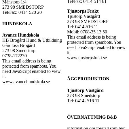
Tel/Fax: 0414-514 61
Månstorp 1:4
273 98 SMEDSTORP
Tjustorps Frakt
Tel/Fax: 0414-520 20
Tjustorp Västgård
273 98 SMEDSTORP
HUNDSKOLA
Tel: 0414-516 11
Mobil: 0708-35 13 50
Avance Hundskola
This email address is being
HB Brogård Hund & Utbildning
protected from spambots. You
Gårdlösa Brogård
need JavaScript enabled to view
273 98 Smedstorp
it.
0738-172230
www.tjustorpsfrakt.se
This email address is being
protected from spambots. You
need JavaScript enabled to view
it.
ÄGGPRODUKTION
www.avancehundskola.se
Tjustorp Västgård
273 98 Smedstorp
Tel: 0414- 516 11
ÖVERNATTNING B&B
information om företag som hyr