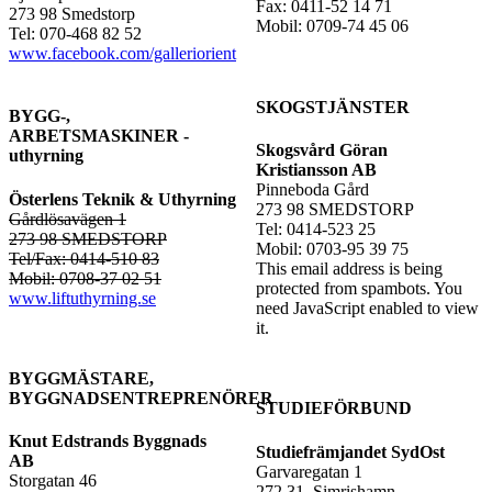
Fax: 0411-52 14 71
273 98 Smedstorp
Mobil: 0709-74 45 06
Tel: 070-468 82 52
www.facebook.com/galleriorient
SKOGSTJÄNSTER
BYGG-,
ARBETSMASKINER -
Skogsvård Göran
uthyrning
Kristiansson AB
Pinneboda Gård
Österlens Teknik & Uthyrning
273 98 SMEDSTORP
Gårdlösavägen 1
Tel: 0414-523 25
273 98 SMEDSTORP
Mobil: 0703-95 39 75
Tel/Fax: 0414-510 83
This email address is being
Mobil: 0708-37 02 51
protected from spambots. You
www.liftuthyrning.se
need JavaScript enabled to view
it.
BYGGMÄSTARE,
BYGGNADSENTREPRENÖRER
STUDIEFÖRBUND
Knut Edstrands Byggnads
Studiefrämjandet SydOst
AB
Garvaregatan 1
Storgatan 46
272 31 Simrishamn