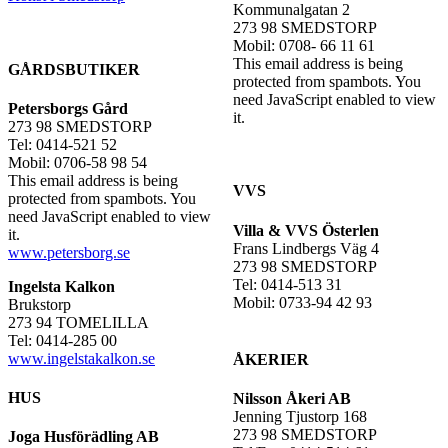
Kommunalgatan 2
273 98 SMEDSTORP
Mobil: 0708- 66 11 61
This email address is being
GÅRDSBUTIKER
protected from spambots. You
need JavaScript enabled to view
Petersborgs Gård
it.
273 98 SMEDSTORP
Tel: 0414-521 52
Mobil: 0706-58 98 54
This email address is being
VVS
protected from spambots. You
need JavaScript enabled to view
Villa & VVS Österlen
it.
Frans Lindbergs Väg 4
www.petersborg.se
273 98 SMEDSTORP
Tel: 0414-513 31
Ingelsta Kalkon
Mobil: 0733-94 42 93
Brukstorp
273 94 TOMELILLA
Tel: 0414-285 00
www.ingelstakalkon.se
ÅKERIER
HUS
Nilsson Åkeri AB
Jenning Tjustorp 168
273 98 SMEDSTORP
Joga Husförädling AB