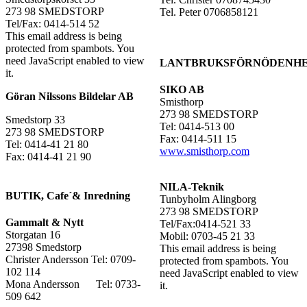
273 98 SMEDSTORP
Tel. Peter 0706858121
Tel/Fax: 0414-514 52
This email address is being
protected from spambots. You
need JavaScript enabled to view
LANTBRUKSFÖRNÖDENH
it.
SIKO AB
Göran Nilssons Bildelar AB
Smisthorp
273 98 SMEDSTORP
Smedstorp 33
Tel: 0414-513 00
273 98 SMEDSTORP
Fax: 0414-511 15
Tel: 0414-41 21 80
www.smisthorp.com
Fax: 0414-41 21 90
NILA-Teknik
BUTIK, Cafe´& Inredning
Tunbyholm Alingborg
273 98 SMEDSTORP
Gammalt & Nytt
Tel/Fax:0414-521 33
Storgatan 16
Mobil: 0703-45 21 33
27398 Smedstorp
This email address is being
Christer Andersson Tel: 0709-
protected from spambots. You
102 114
need JavaScript enabled to view
Mona Andersson Tel: 0733-
it.
509 642