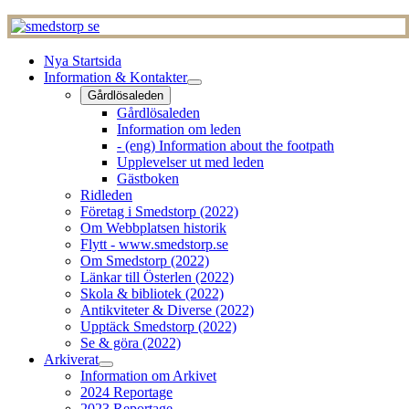
Nya Startsida
Information & Kontakter
Gårdlösaleden
Gårdlösaleden
Information om leden
- (eng) Information about the footpath
Upplevelser ut med leden
Gästboken
Ridleden
Företag i Smedstorp (2022)
Om Webbplatsen historik
Flytt - www.smedstorp.se
Om Smedstorp (2022)
Länkar till Österlen (2022)
Skola & bibliotek (2022)
Antikviteter & Diverse (2022)
Upptäck Smedstorp (2022)
Se & göra (2022)
Arkiverat
Information om Arkivet
2024 Reportage
2023 Reportage