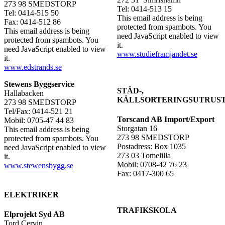
273 98 SMEDSTORP
Tel: 0414-513 15
Tel: 0414-515 50
This email address is being
Fax: 0414-512 86
protected from spambots. You
This email address is being
need JavaScript enabled to view
protected from spambots. You
it.
need JavaScript enabled to view
www.studieframjandet.se
it.
www.edstrands.se
Stewens Byggservice
STÄD-,
Hallabacken
KÄLLSORTERINGSUTRUS
273 98 SMEDSTORP
Tel/Fax: 0414-521 21
Torscand AB Import/Export
Mobil: 0705-47 44 83
Storgatan 16
This email address is being
273 98 SMEDSTORP
protected from spambots. You
Postadress: Box 1035
need JavaScript enabled to view
273 03 Tomelilla
it.
Mobil: 0708-42 76 23
www.stewensbygg.se
Fax: 0417-300 65
ELEKTRIKER
TRAFIKSKOLA
Elprojekt Syd AB
Tord Cervin