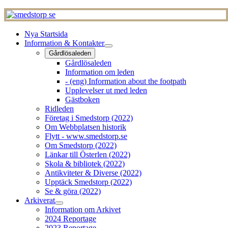
Nya Startsida
Information & Kontakter
Gårdlösaleden
Gårdlösaleden
Information om leden
- (eng) Information about the footpath
Upplevelser ut med leden
Gästboken
Ridleden
Företag i Smedstorp (2022)
Om Webbplatsen historik
Flytt - www.smedstorp.se
Om Smedstorp (2022)
Länkar till Österlen (2022)
Skola & bibliotek (2022)
Antikviteter & Diverse (2022)
Upptäck Smedstorp (2022)
Se & göra (2022)
Arkiverat
Information om Arkivet
2024 Reportage
2023 Reportage