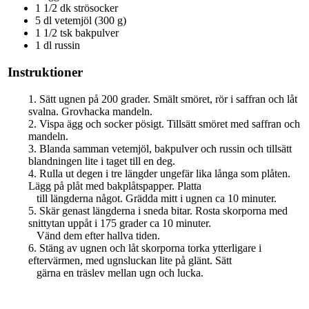
1 1/2 dk strösocker
5 dl vetemjöl (300 g)
1 1/2 tsk bakpulver
1 dl russin
Instruktioner
1. Sätt ugnen på 200 grader. Smält smöret, rör i saffran och låt
svalna. Grovhacka mandeln.
2. Vispa ägg och socker pösigt. Tillsätt smöret med saffran och
mandeln.
3. Blanda samman vetemjöl, bakpulver och russin och tillsätt
blandningen lite i taget till en deg.
4. Rulla ut degen i tre längder ungefär lika långa som plåten.
Lägg på plåt med bakplåtspapper. Platta
till längderna något. Grädda mitt i ugnen ca 10 minuter.
5. Skär genast längderna i sneda bitar. Rosta skorporna med
snittytan uppåt i 175 grader ca 10 minuter.
Vänd dem efter hallva tiden.
6. Stäng av ugnen och låt skorporna torka ytterligare i
eftervärmen, med ugnsluckan lite på glänt. Sätt
gärna en träslev mellan ugn och lucka.