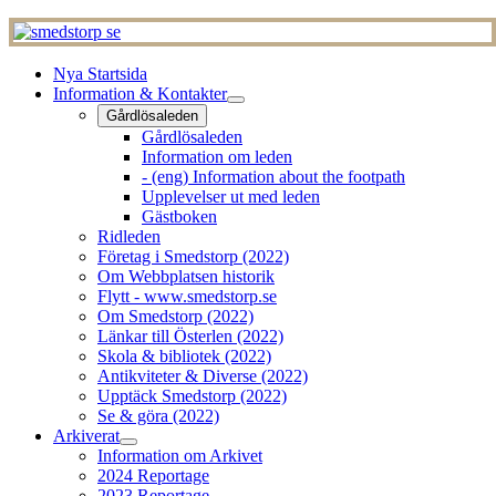
Nya Startsida
Information & Kontakter
Gårdlösaleden
Gårdlösaleden
Information om leden
- (eng) Information about the footpath
Upplevelser ut med leden
Gästboken
Ridleden
Företag i Smedstorp (2022)
Om Webbplatsen historik
Flytt - www.smedstorp.se
Om Smedstorp (2022)
Länkar till Österlen (2022)
Skola & bibliotek (2022)
Antikviteter & Diverse (2022)
Upptäck Smedstorp (2022)
Se & göra (2022)
Arkiverat
Information om Arkivet
2024 Reportage
2023 Reportage