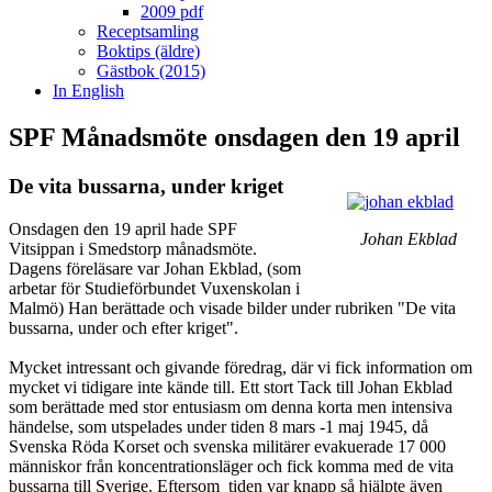
2009 pdf
Receptsamling
Boktips (äldre)
Gästbok (2015)
In English
SPF Månadsmöte onsdagen den 19 april
De vita bussarna, under kriget
Onsdagen den 19 april hade SPF
Johan Ekblad
Vitsippan i Smedstorp månadsmöte.
Dagens föreläsare var Johan Ekblad, (som
arbetar för Studieförbundet Vuxenskolan i
Malmö) Han berättade och visade bilder under rubriken "De vita
bussarna, under och efter kriget".
Mycket intressant och givande föredrag, där vi fick information om
mycket vi tidigare inte kände till. Ett stort Tack till Johan Ekblad
som berättade med stor entusiasm om denna korta men intensiva
händelse, som utspelades under tiden 8 mars -1 maj 1945, då
Svenska Röda Korset och svenska militärer evakuerade 17 000
människor från koncentrationsläger och fick komma med de vita
bussarna till Sverige. Eftersom tiden var knapp så hjälpte även