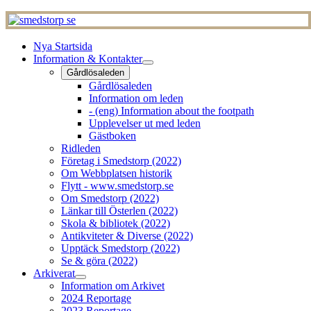
Nya Startsida
Information & Kontakter
Gårdlösaleden
Gårdlösaleden
Information om leden
- (eng) Information about the footpath
Upplevelser ut med leden
Gästboken
Ridleden
Företag i Smedstorp (2022)
Om Webbplatsen historik
Flytt - www.smedstorp.se
Om Smedstorp (2022)
Länkar till Österlen (2022)
Skola & bibliotek (2022)
Antikviteter & Diverse (2022)
Upptäck Smedstorp (2022)
Se & göra (2022)
Arkiverat
Information om Arkivet
2024 Reportage
2023 Reportage