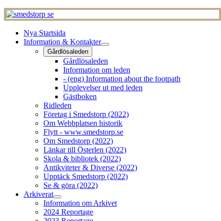
Nya Startsida
Information & Kontakter
Gårdlösaleden
Gårdlösaleden
Information om leden
- (eng) Information about the footpath
Upplevelser ut med leden
Gästboken
Ridleden
Företag i Smedstorp (2022)
Om Webbplatsen historik
Flytt - www.smedstorp.se
Om Smedstorp (2022)
Länkar till Österlen (2022)
Skola & bibliotek (2022)
Antikviteter & Diverse (2022)
Upptäck Smedstorp (2022)
Se & göra (2022)
Arkiverat
Information om Arkivet
2024 Reportage
2023 Reportage