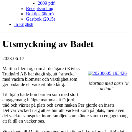
2009 pdf
Receptsamling
Boktips (äldre)
Gästbok (2015)
In English
Utsmyckning av Badet
2023-06-17
Martina Illerhag, som är delägare i Kiviks
Trädgård AB har åtagit sig att "smycka"
med vackra blomster och växtlighet som
Martina med barn "in
ger badande ett vackert blickfång.
action"
Till hjälp hade hon barnen som med stort
engagemang hjälpte mamma att få jord,
träd och växter på plats och även maken Per gjorde en insats.
Det var vackert i sig att se hur allt vackert kom på plats, men även
det vackra samspelet inom familjen som kände samma engagemang
att få till en vacker oas.
Stor eloge till Martina som ger av sin tid och kunskap så att Badet