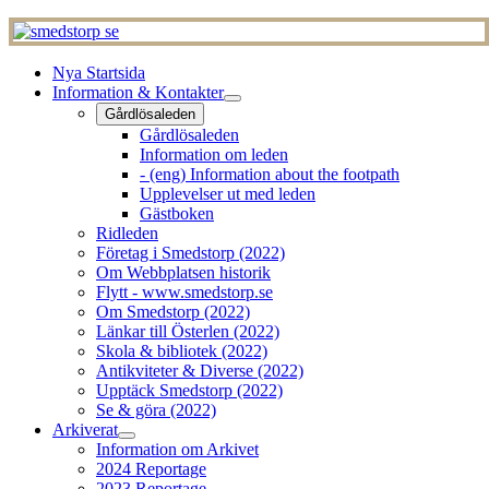
Nya Startsida
Information & Kontakter
Gårdlösaleden
Gårdlösaleden
Information om leden
- (eng) Information about the footpath
Upplevelser ut med leden
Gästboken
Ridleden
Företag i Smedstorp (2022)
Om Webbplatsen historik
Flytt - www.smedstorp.se
Om Smedstorp (2022)
Länkar till Österlen (2022)
Skola & bibliotek (2022)
Antikviteter & Diverse (2022)
Upptäck Smedstorp (2022)
Se & göra (2022)
Arkiverat
Information om Arkivet
2024 Reportage
2023 Reportage