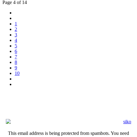
Page 4 of 14
1
2
3
4
5
6
7
8
9
10
This email address is being protected from spambots. You need