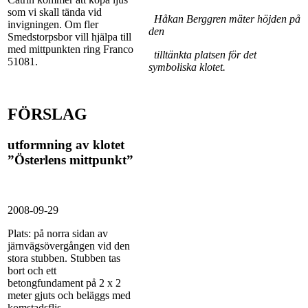
som vi skall tända vid
Håkan Berggren mäter höjden på
invigningen. Om fler
den
Smedstorpsbor vill hjälpa till
med mittpunkten ring Franco
tilltänkta platsen för det
51081.
symboliska klotet.
FÖRSLAG
utformning av klotet
”Österlens mittpunkt”
2008-09-29
Plats: på norra sidan av
järnvägsövergången vid den
stora stubben. Stubben tas
bort och ett
betongfundament på 2 x 2
meter gjuts och beläggs med
komstadsflis.