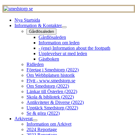
Nya Startsida
Information & Kontakter
Gårdlösaleden
Gårdlösaleden
Information om leden
- (eng) Information about the footpath
Upplevelser ut med leden
Gästboken
Ridleden
Företag i Smedstorp (2022)
Om Webbplatsen historik
Flytt - www.smedstorp.se
Om Smedstorp (2022)
Länkar till Österlen (2022)
Skola & bibliotek (2022)
Antikviteter & Diverse (2022)
Upptäck Smedstorp (2022)
Se & göra (2022)
Arkiverat
Information om Arkivet
2024 Reportage
2023 Reportage