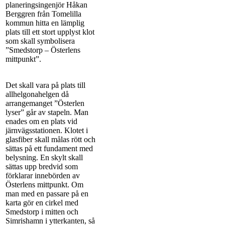
planeringsingenjör Håkan
Berggren från Tomelilla
kommun hitta en lämplig
plats till ett stort upplyst klot
som skall symbolisera
”Smedstorp – Österlens
mittpunkt”.
Det skall vara på plats till
allhelgonahelgen då
arrangemanget ”Österlen
lyser” går av stapeln. Man
enades om en plats vid
järnvägsstationen. Klotet i
glasfiber skall målas rött och
sättas på ett fundament med
belysning. En skylt skall
sättas upp bredvid som
förklarar innebörden av
Österlens mittpunkt. Om
man med en passare på en
karta gör en cirkel med
Smedstorp i mitten och
Simrishamn i ytterkanten, så