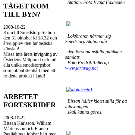
Station. Foto Evald Faxheden
TÅGET KOM
TILL BYN?
2008-10-22
Kom till Smedstorp Station
Lokföraren närmar sig
den 31 oktober kl 18.32 och
Smedstorp Station där
återupplev den fantastiska
känslan!
den förväntansfulla publiken
Missa inte årets invigning av
samlats.
Österlens Mittpunkt och möt
Foto Fredrik Tellerup
alla unika smedstorpsbor
www.jarnvag.net
som jobbat stenhårt med att
ro detta projekt i land!
ARBETET
Bissan håller klotet stilla för att
FORTSKRIDER
infästningen
skall kunna göras.
2008-10-22
Bissan Karlsson, William
Mårtensson och Franco
Paglialunga jobbar hårt med