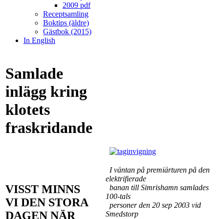
2009 pdf
Receptsamling
Boktips (äldre)
Gästbok (2015)
In English
Samlade
inlägg kring
klotets
fraskridande
I väntan på premiärturen på den
elektrifierade
VISST MINNS
banan till Simrishamn samlades
100-tals
VI DEN STORA
personer den 20 sep 2003 vid
DAGEN NÄR
Smedstorp