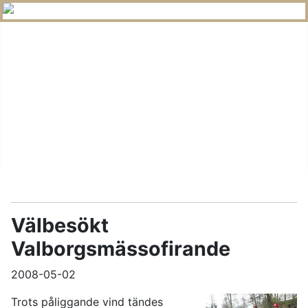
Nya Startsida
Information & Kontakter
Arkiverat
In English
Välbesökt
Valborgsmässofirande
2008-05-02
Trots påliggande vind tändes