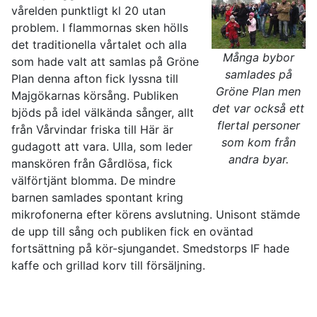
vårelden punktligt kl 20 utan
problem. I flammornas sken hölls
det traditionella vårtalet och alla
Många bybor
som hade valt att samlas på Gröne
samlades på
Plan denna afton fick lyssna till
Gröne Plan men
Majgökarnas körsång. Publiken
det var också ett
bjöds på idel välkända sånger, allt
flertal personer
från Vårvindar friska till Här är
som kom från
gudagott att vara. Ulla, som leder
andra byar.
manskören från Gårdlösa, fick
välförtjänt blomma. De mindre
barnen samlades spontant kring
mikrofonerna efter körens avslutning. Unisont stämde
de upp till sång och publiken fick en oväntad
fortsättning på kör-sjungandet. Smedstorps IF hade
kaffe och grillad korv till försäljning.