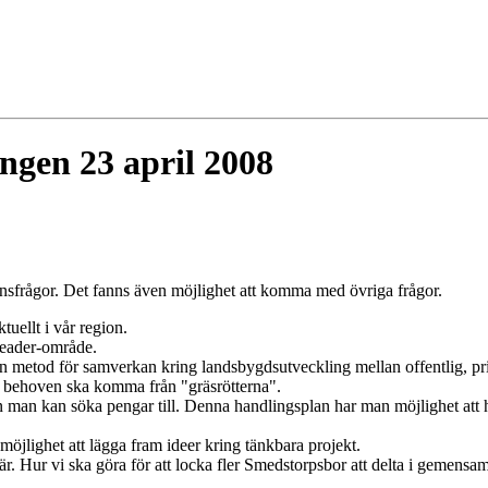
ngen 23 april 2008
nsfrågor. Det fanns även möjlighet att komma med övriga frågor.
uellt i vår region.
Leader-område.
en metod för samverkan kring landsbygdsutveckling mellan offentlig, priv
t behoven ska komma från "gräsrötterna".
n man kan söka pengar till. Denna handlingsplan har man möjlighet att 
jlighet att lägga fram ideer kring tänkbara projekt.
 Hur vi ska göra för att locka fler Smedstorpsbor att delta i gemensa