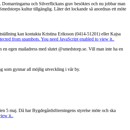
orp. Domarringarna och Silverflickans grav besöktes och nu jobbar man
ör Smedstorps kultur tillgänglig. Låter det lockande så anordnas ett möte
utställning kan kontakta Kristina Eriksson (0414-51201) eller Kajsa
otected from spambots. You need JavaScript enabled to view it.
.
man en egen mailadress med slutet @smedstorp.se. Vill man inte ha en
g som gynnar all möjlig utveckling i vår by.
n den 5 maj. Då har Bygdegårdsföreningens styrelse möte och ska
iew it.
.