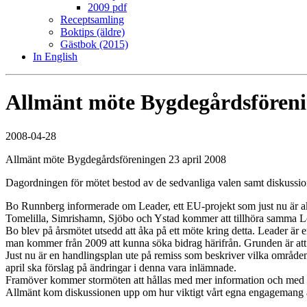
2009 pdf
Receptsamling
Boktips (äldre)
Gästbok (2015)
In English
Allmänt möte Bygdegårdsföreni
2008-04-28
Allmänt möte Bygdegårdsföreningen 23 april 2008
Dagordningen för mötet bestod av de sedvanliga valen samt diskussio
Bo Runnberg informerade om Leader, ett EU-projekt som just nu är akt
Tomelilla, Simrishamn, Sjöbo och Ystad kommer att tillhöra samma 
Bo blev på årsmötet utsedd att åka på ett möte kring detta. Leader är 
man kommer från 2009 att kunna söka bidrag härifrån. Grunden är at
Just nu är en handlingsplan ute på remiss som beskriver vilka område
april ska förslag på ändringar i denna vara inlämnade.
Framöver kommer stormöten att hållas med mer information och med mö
Allmänt kom diskussionen upp om hur viktigt vårt egna engagemang är.