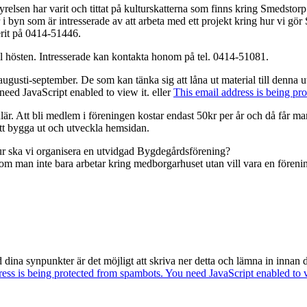
yrelsen har varit och tittat på kulturskatterna som finns kring Smedst
ner i byn som är intresserade av att arbeta med ett projekt kring hur vi g
rit på 0414-51446.
ill hösten. Intresserade kan kontakta honom på tel. 0414-51081.
ugusti-september. De som kan tänka sig att låna ut material till denna 
need JavaScript enabled to view it.
eller
This email address is being pr
ulär. Att bli medlem i föreningen kostar endast 50kr per år och då får 
tt bygga ut och utveckla hemsidan.
ur ska vi organisera en utvidgad Bygdegårdsförening?
m man inte bara arbetar kring medborgarhuset utan vill vara en förenin
 dina synpunkter är det möjligt att skriva ner detta och lämna in inna
ress is being protected from spambots. You need JavaScript enabled to v