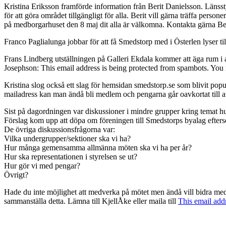
Kristina Eriksson framförde information från Berit Danielsson. Länsst
för att göra området tillgängligt för alla. Berit vill gärna träffa perso
på medborgarhuset den 8 maj dit alla är välkomna. Kontakta gärna Be
Franco Paglialunga jobbar för att få Smedstorp med i Österlen lyser t
Frans Lindberg utställningen på Galleri Ekdala kommer att äga rum i a
Josephson:
This email address is being protected from spambots. You 
Kristina slog också ett slag för hemsidan smedstorp.se som blivit pop
mailadress kan man ändå bli medlem och pengarna går oavkortat till a
Sist på dagordningen var diskussioner i mindre grupper kring temat h
Förslag kom upp att döpa om föreningen till Smedstorps byalag efterso
De övriga diskussionsfrågorna var:
Vilka undergrupper/sektioner ska vi ha?
Hur många gemensamma allmänna möten ska vi ha per år?
Hur ska representationen i styrelsen se ut?
Hur gör vi med pengar?
Övrigt?
Hade du inte möjlighet att medverka på mötet men ändå vill bidra med
sammanställa detta. Lämna till KjellÅke eller maila till
This email add