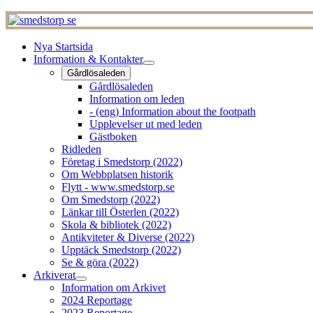
Nya Startsida
Information & Kontakter
Gårdlösaleden
Gårdlösaleden
Information om leden
- (eng) Information about the footpath
Upplevelser ut med leden
Gästboken
Ridleden
Företag i Smedstorp (2022)
Om Webbplatsen historik
Flytt - www.smedstorp.se
Om Smedstorp (2022)
Länkar till Österlen (2022)
Skola & bibliotek (2022)
Antikviteter & Diverse (2022)
Upptäck Smedstorp (2022)
Se & göra (2022)
Arkiverat
Information om Arkivet
2024 Reportage
2023 Reportage