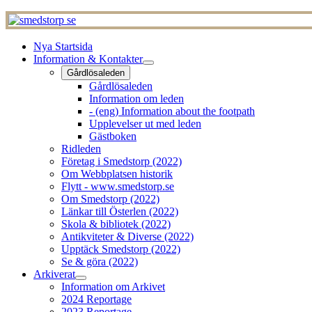
Nya Startsida
Information & Kontakter
Gårdlösaleden
Gårdlösaleden
Information om leden
- (eng) Information about the footpath
Upplevelser ut med leden
Gästboken
Ridleden
Företag i Smedstorp (2022)
Om Webbplatsen historik
Flytt - www.smedstorp.se
Om Smedstorp (2022)
Länkar till Österlen (2022)
Skola & bibliotek (2022)
Antikviteter & Diverse (2022)
Upptäck Smedstorp (2022)
Se & göra (2022)
Arkiverat
Information om Arkivet
2024 Reportage
2023 Reportage