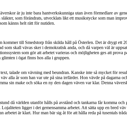
. Väverskor är ju inte bara hantverkskunniga utan även förmedlare av gen
släkter, som förändrats, utvecklats likt ett musikstycke som man improv
 som känns helt rätt för nutiden.
kommer till Smedstorp från skilda håll på Österlen. Det är drygt ett 
d som skall vävas sker i demokratisk anda, och då varpen väl är upps
tionssystem som gör att arbetet varieras och möjligheten ges att prova på
h glimten i ögat finns hos alla i gruppen.
text, talade om vävning med beundran. Kanske inte så mycket för resulta
äv alla år som han var ute på sina irrfärder. Hon vävde på dagarna oc
 glömma sin make och söka en ny den dagen väven var klar. Denna väve
en stund då världen utanför hålls på avstånd och tankarna får komma och
. Lojaliteten ligger i det gemensamma arbetet. Att sätta upp en bred väv
n arbetet är klart. Hur man bär sig åt för att hålla reda på tusentals tråd