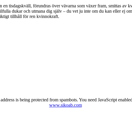
ugan en tisdagskväll, förundras över vävarna som växer fram, smittas av 
lfulla dukar och utmana dig själv – du vet ju inte om du kan eller ej om
ktigt tillhåll för ren kvinnokraft.
 address is being protected from spambots. You need JavaScript enabled 
www.sikoab.com