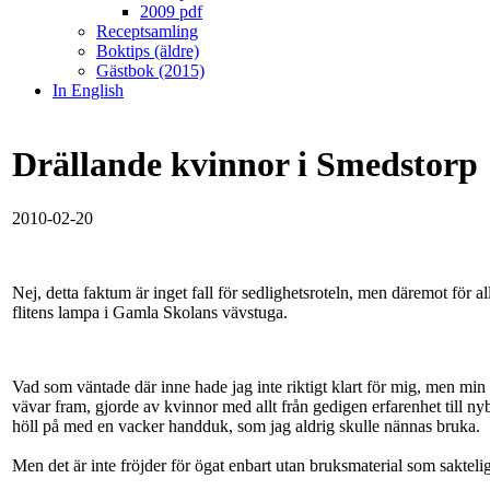
2009 pdf
Receptsamling
Boktips (äldre)
Gästbok (2015)
In English
Drällande kvinnor i Smedstorp
2010-02-20
Nej, detta faktum är inget fall för sedlighetsroteln, men däremot för a
flitens lampa i Gamla Skolans vävstuga.
Vad som väntade där inne hade jag inte riktigt klart för mig, men min
vävar fram, gjorde av kvinnor med allt från gedigen erfarenhet till ny
höll på med en vacker handduk, som jag aldrig skulle nännas bruka.
Men det är inte fröjder för ögat enbart utan bruksmaterial som saktelig