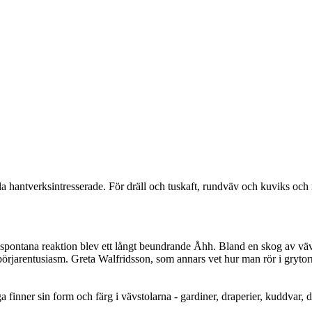
lla hantverksintresserade. För dräll och tuskaft, rundväv och kuviks och
 spontana reaktion blev ett långt beundrande Åhh. Bland en skog av vävs
börjarentusiasm. Greta Walfridsson, som annars vet hur man rör i grytor
a finner sin form och färg i vävstolarna - gardiner, draperier, kuddvar, 