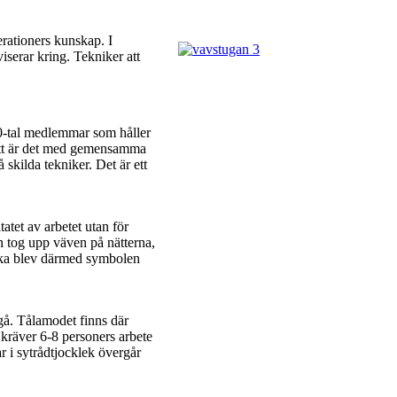
erationers kunskap. I
iserar kring. Tekniker att
20-tal medlemmar som håller
att är det med gemensamma
 skilda tekniker. Det är ett
tet av arbetet utan för
h tog upp väven på nätterna,
rska blev därmed symbolen
 gå. Tålamodet finns där
 kräver 6-8 personers arbete
ar i sytrådtjocklek övergår