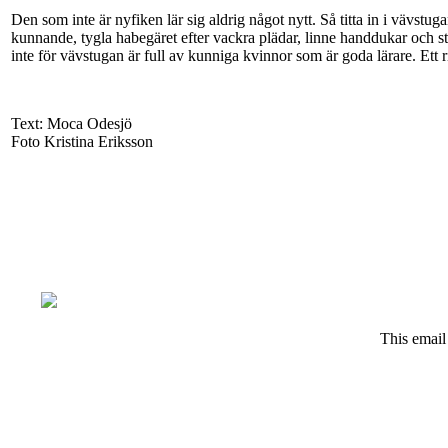
Den som inte är nyfiken lär sig aldrig något nytt. Så titta in i vävst
kunnande, tygla habegäret efter vackra plädar, linne handdukar och sti
inte för vävstugan är full av kunniga kvinnor som är goda lärare. Ett ri
Text: Moca Odesjö
Foto Kristina Eriksson
This email