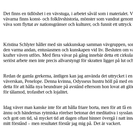
Det finns en tidlöshet i en vävstuga, i arbetet såväl som i materialet
vävarna finns konst- och folklivshistoria, mönster som vandrat genom 
väva som flyttat av nationsgränser och kulturer, och funnit ett uttryck
Kristina Schlyter håller med sin sakkunskap samman vävgruppen, som 
den varma andan, entusiasmen och kunskapen vid liv. Besluten om va
krafter väven utförs. Med flera vävar på gång innebär detta ett cirkula
seriöst arbete men inte precis allvarstyngt för skratten ligger på lut oc
Redan de gamla grekerna, äntligen kan jag använda det uttrycket i en 
väverskan, Penelope. Denna kvinna, Odysseus hustru höll på med en v
detta för att hålla nya beundrare på avstånd eftersom hon lovat att
för tålamod, trofasthet och lojalitet.
Idag väver man kanske inte för att hålla friare borta, men för att få 
ännu och händernas rytmiska rörelser betonar det meditativa i sysslan
och gott om tid, så mycket tid att dagen oftast hinner övergå i natt inna
mitt förstånd – men resultatet förstår jag mig på. Det är vackert.