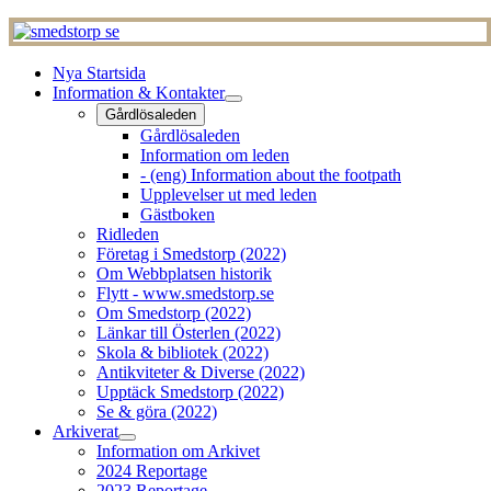
Nya Startsida
Information & Kontakter
Gårdlösaleden
Gårdlösaleden
Information om leden
- (eng) Information about the footpath
Upplevelser ut med leden
Gästboken
Ridleden
Företag i Smedstorp (2022)
Om Webbplatsen historik
Flytt - www.smedstorp.se
Om Smedstorp (2022)
Länkar till Österlen (2022)
Skola & bibliotek (2022)
Antikviteter & Diverse (2022)
Upptäck Smedstorp (2022)
Se & göra (2022)
Arkiverat
Information om Arkivet
2024 Reportage
2023 Reportage