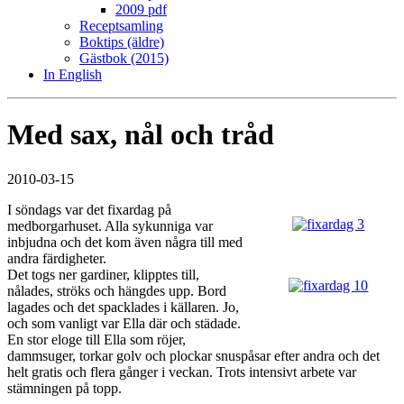
2009 pdf
Receptsamling
Boktips (äldre)
Gästbok (2015)
In English
Med sax, nål och tråd
2010-03-15
I söndags var det fixardag på
medborgarhuset. Alla sykunniga var
inbjudna och det kom även några till med
andra färdigheter.
Det togs ner gardiner, klipptes till,
nålades, ströks och hängdes upp. Bord
lagades och det spacklades i källaren. Jo,
och som vanligt var Ella där och städade.
En stor eloge till Ella som röjer,
dammsuger, torkar golv och plockar snuspåsar efter andra och det
helt gratis och flera gånger i veckan. Trots intensivt arbete var
stämningen på topp.