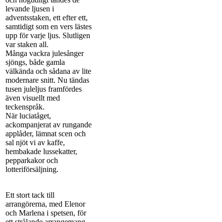
levande ljusen i
adventsstaken, ett efter ett,
samtidigt som en vers lästes
upp för varje ljus. Slutligen
var staken all.
Många vackra julesånger
sjöngs, både gamla
välkända och sådana av lite
modernare snitt. Nu tändas
tusen juleljus framfördes
även visuellt med
teckenspråk.
När luciatåget,
ackompanjerat av rungande
applåder, lämnat scen och
sal njöt vi av kaffe,
hembakade lussekatter,
pepparkakor och
lotteriförsäljning.
Ett stort tack till
arrangörerna, med Elenor
och Marlena i spetsen, för
ett strålande arrangemang.