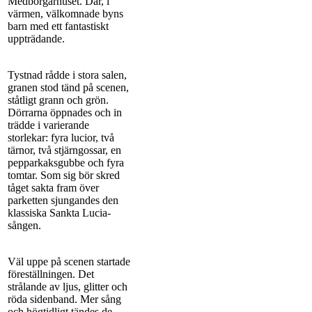
Medborgarhuset. Där, i
värmen, välkomnade byns
barn med ett fantastiskt
uppträdande.
Tystnad rådde i stora salen,
granen stod tänd på scenen,
ståtligt grann och grön.
Dörrarna öppnades och in
trädde i varierande
storlekar: fyra lucior, två
tärnor, två stjärngossar, en
pepparkaksgubbe och fyra
tomtar. Som sig bör skred
tåget sakta fram över
parketten sjungandes den
klassiska Sankta Lucia-
sången.
Väl uppe på scenen startade
föreställningen. Det
strålande av ljus, glitter och
röda sidenband. Mer sång
och högtidligt tändes de