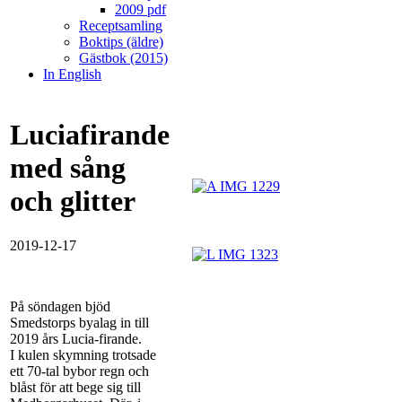
2009 pdf
Receptsamling
Boktips (äldre)
Gästbok (2015)
In English
Luciafirande
med sång
och glitter
2019-12-17
På söndagen bjöd
Smedstorps byalag in till
2019 års Lucia-firande.
I kulen skymning trotsade
ett 70-tal bybor regn och
blåst för att bege sig till