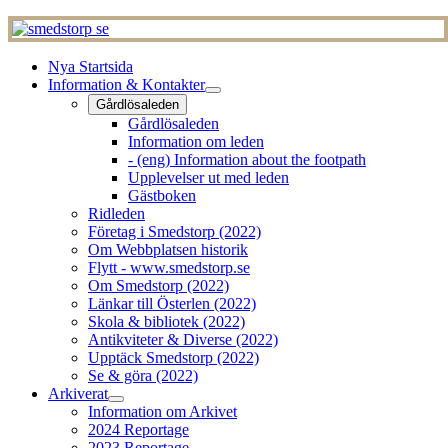
Nya Startsida
Information & Kontakter
Gårdlösaleden
Gårdlösaleden
Information om leden
- (eng) Information about the footpath
Upplevelser ut med leden
Gästboken
Ridleden
Företag i Smedstorp (2022)
Om Webbplatsen historik
Flytt - www.smedstorp.se
Om Smedstorp (2022)
Länkar till Österlen (2022)
Skola & bibliotek (2022)
Antikviteter & Diverse (2022)
Upptäck Smedstorp (2022)
Se & göra (2022)
Arkiverat
Information om Arkivet
2024 Reportage
2023 Reportage