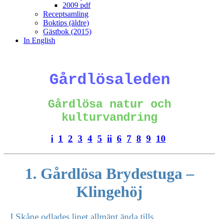
2009 pdf
Receptsamling
Boktips (äldre)
Gästbok (2015)
In English
Gårdlösaleden
Gårdlösa natur och
kulturvandring
i
1
2
3
4
5
ii
6
7
8
9
10
1. Gårdlösa Brydestuga –
Klingehöj
I Skåne odlades linet allmänt ända tills