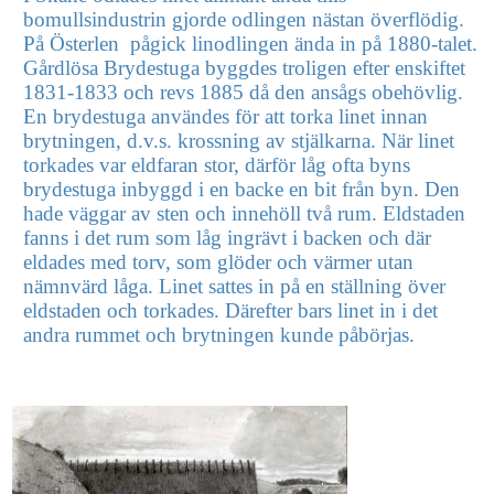
bomullsindustrin gjorde odlingen nästan överflödig.
På Österlen pågick linodlingen ända in på 1880-talet.
Gårdlösa Brydestuga byggdes troligen efter enskiftet
1831-1833 och revs 1885 då den ansågs obehövlig.
En brydestuga användes för att torka linet innan
brytningen, d.v.s. krossning av stjälkarna. När linet
torkades var eldfaran stor, därför låg ofta byns
brydestuga inbyggd i en backe en bit från byn. Den
hade väggar av sten och innehöll två rum. Eldstaden
fanns i det rum som låg ingrävt i backen och där
eldades med torv, som glöder och värmer utan
nämnvärd låga. Linet sattes in på en ställning över
eldstaden och torkades. Därefter bars linet in i det
andra rummet och brytningen kunde påbörjas.