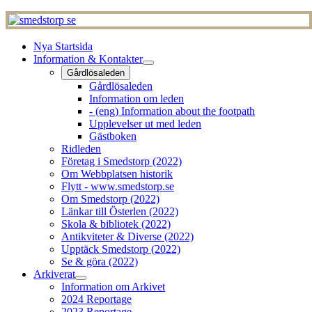
Nya Startsida
Information & Kontakter
Gårdlösaleden
Gårdlösaleden
Information om leden
- (eng) Information about the footpath
Upplevelser ut med leden
Gästboken
Ridleden
Företag i Smedstorp (2022)
Om Webbplatsen historik
Flytt - www.smedstorp.se
Om Smedstorp (2022)
Länkar till Österlen (2022)
Skola & bibliotek (2022)
Antikviteter & Diverse (2022)
Upptäck Smedstorp (2022)
Se & göra (2022)
Arkiverat
Information om Arkivet
2024 Reportage
2023 Reportage