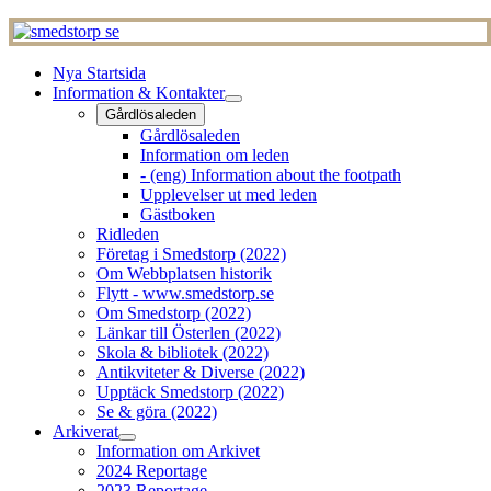
Nya Startsida
Information & Kontakter
Gårdlösaleden
Gårdlösaleden
Information om leden
- (eng) Information about the footpath
Upplevelser ut med leden
Gästboken
Ridleden
Företag i Smedstorp (2022)
Om Webbplatsen historik
Flytt - www.smedstorp.se
Om Smedstorp (2022)
Länkar till Österlen (2022)
Skola & bibliotek (2022)
Antikviteter & Diverse (2022)
Upptäck Smedstorp (2022)
Se & göra (2022)
Arkiverat
Information om Arkivet
2024 Reportage
2023 Reportage