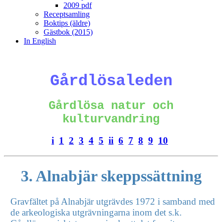
2009 pdf
Receptsamling
Boktips (äldre)
Gästbok (2015)
In English
Gårdlösaleden
Gårdlösa natur och
kulturvandring
i
1
2
3
4
5
ii
6
7
8
9
10
3. Alnabjär skeppssättning
Gravfältet på Alnabjär utgrävdes 1972 i samband med
de arkeologiska utgrävningarna inom det s.k.