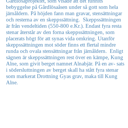
Gårdlösaprojektet, som visade att det funnits
bebyggelse på Gårdlösaåsen under så gott som hela
järnåldern. På höjden fann man gravar, stensättningar
och resterna av en skeppssättning. Skeppssättningen
är från vendeltiden (550-800 e.Kr.). Endast fyra resta
stenar återstår av den forna skeppssättningen, som
placerats högt för att synas vida omkring. Utanför
skeppssättningen mot söder finns ett flertal mindre
runda och ovala stensättningar från järnåldern. Enligt
sägnen är skeppssättningen rest över en kämpe, Kung
Alne, som givit berget namnet Alnabjär. På en av- sats
i södersluttningen av berget skall ha stått fyra stenar
som markerat Drottning Gyas grav, maka till Kung
Alne.