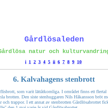
Gårdlösaleden
Gårdlösa natur och kulturvandrin
i
1
2
3
4
5
ii
6
7
8
9
10
6. Kalvahagens stenbrott
flisbrott, som varit lättåtkomliga. I området finns ett flert
gamla brotten. Den siste stenhuggaren Nils Håkansson bröt med
och trappor. I ett annat av stenbrotten Gårdlösabrottet fick
ille" den 1 maj varje år vid Gårdlösabrottet.