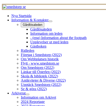
Nya Startsida
Information & Kontakter
Gårdlösaleden
Gårdlösaleden
Information om leden
- (eng) Information about the footpath
Upplevelser ut med leden
Gästboken
Ridleden
Företag i Smedstorp (2022)
Om Webbplatsen historik
Flytt - www.smedstorp.se
Om Smedstorp (2022)
Länkar till Österlen (2022)
Skola & bibliotek (2022)
Antikviteter & Diverse (2022)
Upptäck Smedstorp (2022)
Se & göra (2022)
Arkiverat
Information om Arkivet
2024 Reportage
2023 Reportage