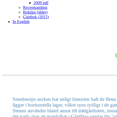
2009 pdf
Receptsamling
Boktips (äldre)
Gästbok (2015)
In English
Smedstorps socken har enligt historien haft de flesta 
ligger i horisontella lager, vilket syns tydligt i de 
Stenen användes bland annat till trädgårdssten, murar 
det tradi- tion att manfolket i Gårdlösa samlas för "g